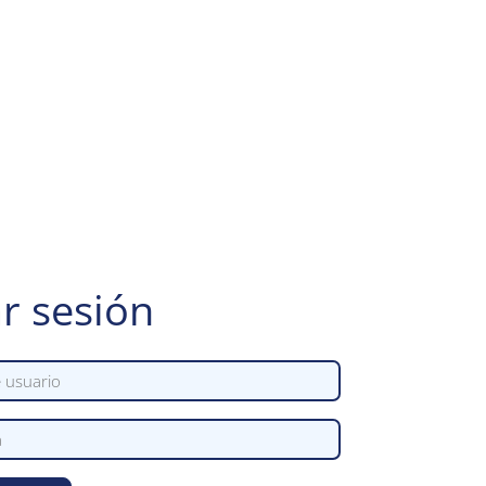
ar sesión
suario