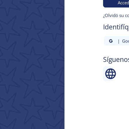
Acced
¿Olvidó su c
Identifí
| Goo
Sígueno