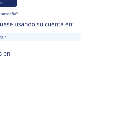
er
ontraseña?
quese usando su cuenta en:
gle
s en